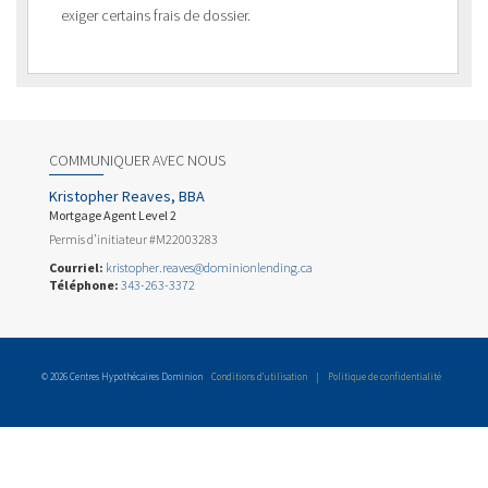
exiger certains frais de dossier.
COMMUNIQUER AVEC NOUS
Kristopher Reaves, BBA
Mortgage Agent Level 2
Permis d’initiateur #M22003283
Courriel:
kristopher.reaves@dominionlending.ca
Téléphone:
343-263-3372
© 2026 Centres Hypothécaires Dominion
Conditions d’utilisation
|
Politique de confidentialité