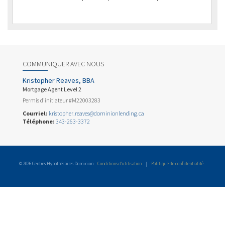
COMMUNIQUER AVEC NOUS
Kristopher Reaves, BBA
Mortgage Agent Level 2
Permis d’initiateur #M22003283
Courriel:
kristopher.reaves@dominionlending.ca
Téléphone:
343-263-3372
© 2026 Centres Hypothécaires Dominion
Conditions d’utilisation
|
Politique de confidentialité