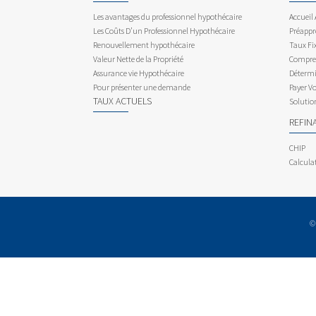
Les avantages du professionnel hypothécaire
Accueil
Les Coûts D’un Professionnel Hypothécaire
Préappr
Renouvellement hypothécaire
Taux Fix
Valeur Nette de la Propriété
Compren
Assurance vie Hypothécaire
Détermi
Pour présenter une demande
Payer V
TAUX ACTUELS
Solutio
REFIN
CHIP
Calcula
©