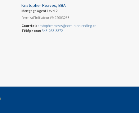
Kristopher Reaves, BBA
Mortgage Agent Level 2
Permis d’initiateur #M22003283
Courriel:
kristopher.reaves@dominionlending.ca
Téléphone:
343-263-3372
é