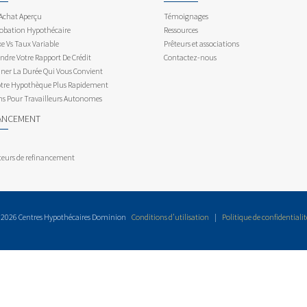
 Achat Aperçu
Témoignages
obation Hypothécaire
Ressources
e Vs Taux Variable
Prêteurs et associations
dre Votre Rapport De Crédit
Contactez-nous
ner La Durée Qui Vous Convient
otre Hypothèque Plus Rapidement
ns Pour Travailleurs Autonomes
ANCEMENT
teurs de refinancement
 2026 Centres Hypothécaires Dominion
Conditions d’utilisation
|
Politique de confidentialit